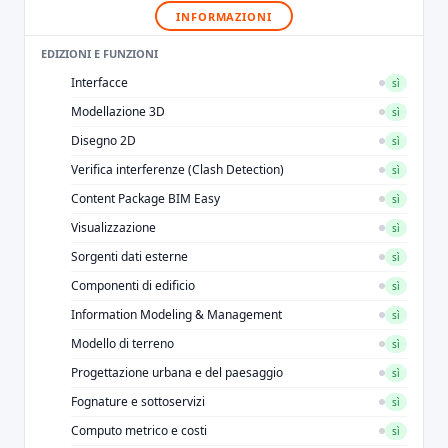
INFORMAZIONI
EDIZIONI E FUNZIONI
Interfacce
sì
Modellazione 3D
sì
Disegno 2D
sì
Verifica interferenze (Clash Detection)
sì
Content Package BIM Easy
sì
Visualizzazione
sì
Sorgenti dati esterne
sì
Componenti di edificio
sì
Information Modeling & Management
sì
Modello di terreno
sì
Progettazione urbana e del paesaggio
sì
Fognature e sottoservizi
sì
Computo metrico e costi
sì