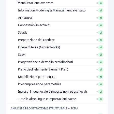
Visualizzazione avanzata
sì
Information Modeling & Management avanzato
sì
Armatura
sì
Connessioni in acciaio
sì
Strade
sì
Preparazione del cantiere
sì
Opere di terra (Groundworks)
sì
Scavi
sì
Progettazione e dettaglio prefabbricati
sì
Piano degli elementi (Element Plan)
sì
Modellazione parametrica
sì
Precompressione parametrica
sì
Inglese, lingua locale e impostazioni paese locali
sì
Tutte le altre lingue e impostazioni paese
sì
ANALISI E PROGETTAZIONE STRUTTURALE – SCIA*