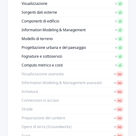
Visualizzazione
sì
Sorgenti dati esterne
sì
Componenti di edificio
sì
Information Modeling & Management
sì
Modello di terreno
sì
Progettazione urbana e del paesaggio
sì
Fognature e sottoservizi
sì
Computo metrico e costi
sì
Visualizzazione avanzata
no
Information Modeling & Management avanzato
no
Armatura
no
Connessioni in acciaio
no
Strade
no
Preparazione del cantiere
no
Opere di terra (Groundworks)
no
Scavi
no