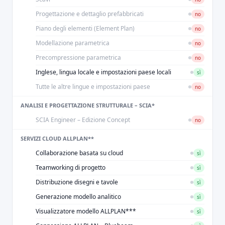
Progettazione e dettaglio prefabbricati
no
Piano degli elementi (Element Plan)
no
Modellazione parametrica
no
Precompressione parametrica
no
Inglese, lingua locale e impostazioni paese locali
sì
Tutte le altre lingue e impostazioni paese
no
ANALISI E PROGETTAZIONE STRUTTURALE – SCIA*
SCIA Engineer – Edizione Concept
no
SERVIZI CLOUD ALLPLAN**
Collaborazione basata su cloud
sì
Teamworking di progetto
sì
Distribuzione disegni e tavole
sì
Generazione modello analitico
sì
Visualizzatore modello ALLPLAN***
sì