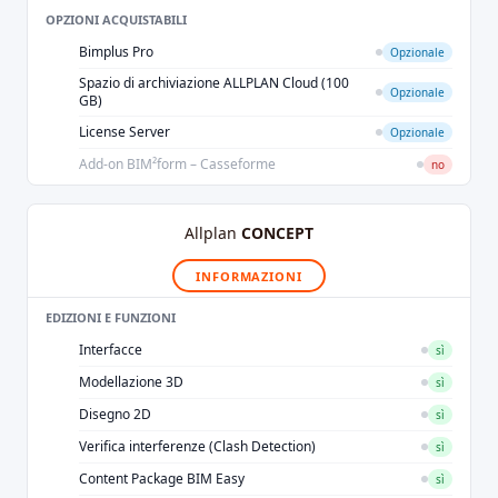
OPZIONI ACQUISTABILI
Bimplus Pro
Opzionale
Spazio di archiviazione ALLPLAN Cloud (100
Opzionale
GB)
License Server
Opzionale
Add-on BIM²form – Casseforme
no
Allplan
CONCEPT
INFORMAZIONI
EDIZIONI E FUNZIONI
Interfacce
sì
Modellazione 3D
sì
Disegno 2D
sì
Verifica interferenze (Clash Detection)
sì
Content Package BIM Easy
sì