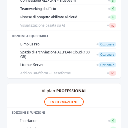
Connessione ALLPLAN – Bluebeam
sì
Teamworking di ufficio
sì
Risorse di progetto abilitate al cloud
sì
Visualizzazione basata su AI
no
OPZIONI ACQUISTABILI
Bimplus Pro
Opzionale
Spazio di archiviazione ALLPLAN Cloud (100
Opzionale
GB)
License Server
Opzionale
Add-on BIM²form – Casseforme
no
Allplan
PROFESSIONAL
INFORMAZIONI
EDIZIONI E FUNZIONI
Interfacce
sì