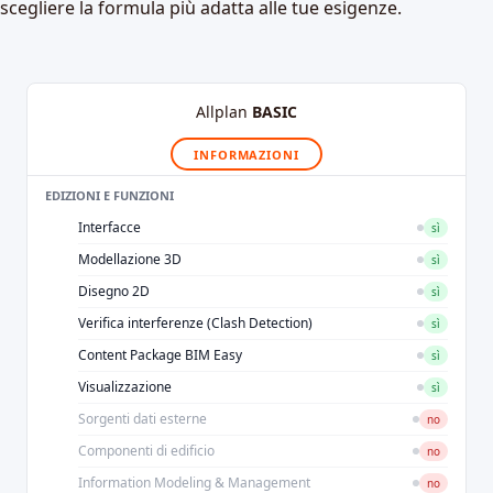
scegliere la formula più adatta alle tue esigenze.
Allplan
BASIC
INFORMAZIONI
EDIZIONI E FUNZIONI
Interfacce
sì
Modellazione 3D
sì
Disegno 2D
sì
Verifica interferenze (Clash Detection)
sì
Content Package BIM Easy
sì
Visualizzazione
sì
Sorgenti dati esterne
no
Componenti di edificio
no
Information Modeling & Management
no