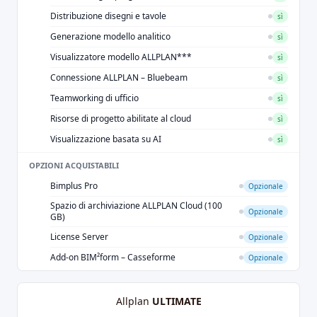
Distribuzione disegni e tavole
sì
Generazione modello analitico
sì
Visualizzatore modello ALLPLAN***
sì
Connessione ALLPLAN – Bluebeam
sì
Teamworking di ufficio
sì
Risorse di progetto abilitate al cloud
sì
Visualizzazione basata su AI
sì
OPZIONI ACQUISTABILI
Bimplus Pro
Opzionale
Spazio di archiviazione ALLPLAN Cloud (100
Opzionale
GB)
License Server
Opzionale
Add-on BIM²form – Casseforme
Opzionale
Allplan
ULTIMATE