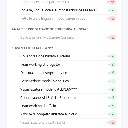
Precompressione parametrica
no
Inglese, lingua locale e impostazioni paese locali
sì
Tutte le altre lingue e impostazioni paese
no
ANALISI E PROGETTAZIONE STRUTTURALE – SCIA*
SCIA Engineer – Edizione Concept
no
SERVIZI CLOUD ALLPLAN**
Collaborazione basata su cloud
sì
Teamworking di progetto
sì
Distribuzione disegni e tavole
sì
Generazione modello analitico
sì
Visualizzatore modello ALLPLAN***
sì
Connessione ALLPLAN – Bluebeam
sì
Teamworking di ufficio
sì
Risorse di progetto abilitate al cloud
sì
Visualizzazione basata su AI
no