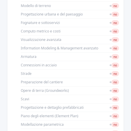
Modello di terreno
no
Progettazione urbana e del paesaggio
no
Fognature e sottoservizi
no
Computo metrico e costi
no
Visualizzazione avanzata
no
Information Modeling & Management avanzato
no
Armatura
no
Connessioni in acciaio
no
Strade
no
Preparazione del cantiere
no
Opere di terra (Groundworks)
no
Scavi
no
Progettazione e dettaglio prefabbricati
no
Piano degli elementi (Element Plan)
no
Modellazione parametrica
no