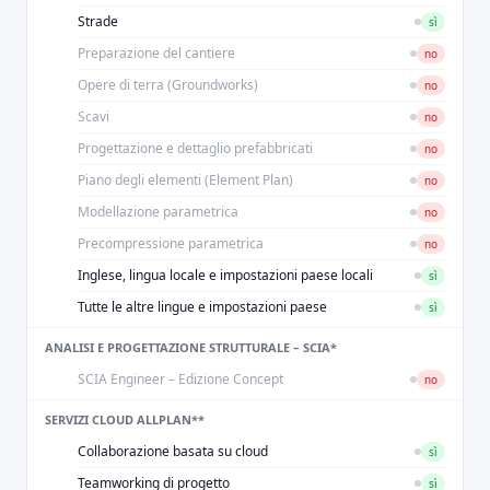
Strade
sì
Preparazione del cantiere
no
Opere di terra (Groundworks)
no
Scavi
no
Progettazione e dettaglio prefabbricati
no
Piano degli elementi (Element Plan)
no
Modellazione parametrica
no
Precompressione parametrica
no
Inglese, lingua locale e impostazioni paese locali
sì
Tutte le altre lingue e impostazioni paese
sì
ANALISI E PROGETTAZIONE STRUTTURALE – SCIA*
SCIA Engineer – Edizione Concept
no
SERVIZI CLOUD ALLPLAN**
Collaborazione basata su cloud
sì
Teamworking di progetto
sì