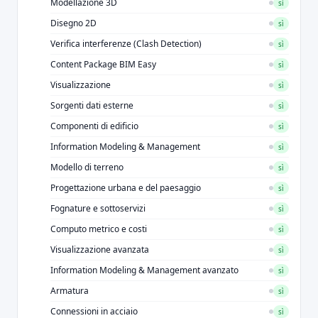
Modellazione 3D
sì
Disegno 2D
sì
Verifica interferenze (Clash Detection)
sì
Content Package BIM Easy
sì
Visualizzazione
sì
Sorgenti dati esterne
sì
Componenti di edificio
sì
Information Modeling & Management
sì
Modello di terreno
sì
Progettazione urbana e del paesaggio
sì
Fognature e sottoservizi
sì
Computo metrico e costi
sì
Visualizzazione avanzata
sì
Information Modeling & Management avanzato
sì
Armatura
sì
Connessioni in acciaio
sì