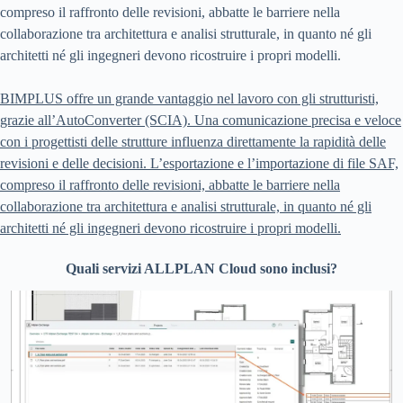
compreso il raffronto delle revisioni, abbatte le barriere nella
collaborazione tra architettura e analisi strutturale, in quanto né gli
architetti né gli ingegneri devono ricostruire i propri modelli.
BIMPLUS offre un grande vantaggio nel lavoro con gli strutturisti,
grazie all’AutoConverter (SCIA). Una comunicazione precisa e veloce
con i progettisti delle strutture influenza direttamente la rapidità delle
revisioni e delle decisioni. L’esportazione e l’importazione di file SAF,
compreso il raffronto delle revisioni, abbatte le barriere nella
collaborazione tra architettura e analisi strutturale, in quanto né gli
architetti né gli ingegneri devono ricostruire i propri modelli.
Quali servizi ALLPLAN Cloud sono inclusi?