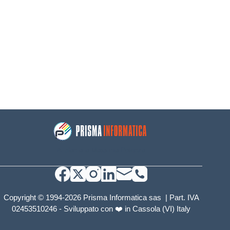
Allplan alla Massima Potenza
Copyright © 1994-2026 Prisma Informatica sas | Part. IVA
02453510246 -
Sviluppato con ❤️ in Cassola (VI) Italy